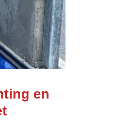
ting en
t