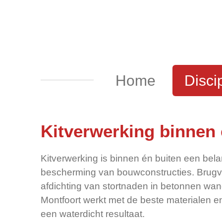
Ga
direct
naar
de
hoofdinhoud
Home
Disci
Kitverwerking binnen 
Kitverwerking is binnen én buiten een bel
bescherming van bouwconstructies. Brugv
afdichting van stortnaden in betonnen wand
Montfoort werkt met de beste materialen e
een waterdicht resultaat.