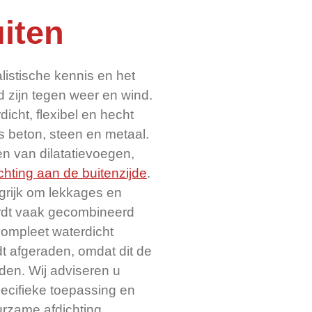
uiten
listische kennis en het
d zijn tegen weer en wind.
dicht, flexibel en hecht
 beton, steen en metaal.
ten van dilatatievoegen,
chting aan de buitenzijde
.
ngrijk om lekkages en
dt vaak gecombineerd
compleet waterdicht
rdt afgeraden, omdat dit de
eden. Wij adviseren u
pecifieke toepassing en
rzame afdichting.